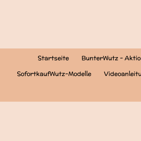
Zum
Hauptinhalt
springen
Startseite
BunterWutz - Akti
SofortkaufWutz-Modelle
Videoanlei