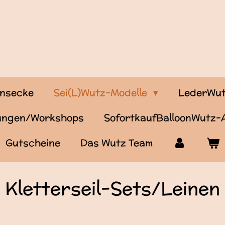
onsecke
Sei(L)Wutz-Modelle
LederWut
tungen/Workshops
SofortkaufBalloonWutz
Gutscheine
Das Wutz Team
Kletterseil-Sets/Leinen