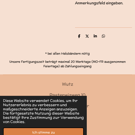
Anmerkungsfeld eingeben.
T
T
T
T
e
e
e
e
i
i
i
i
l
l
l
l
e
e
e
e
* bei allen Halsbändern nötig
n
n
n
n
Unsere Fertigungszeit beträgt maximal 20 Werktage (MO-FR ausgenommen
Feiertage) ab Zahlungseingang
Wutz
Pasterwizweg 10
Diese Website verwendet Cookies, um Ihr
Nutzererlebnis zu verbessern und
4550 Kremsmünster
maßgeschneiderte Anzeigen anzuzeigen.
Die fortgesetzte Nutzung dieser Website
Kontakt
bestätigt Ihre Zustimmung zur Verwendung
von Cookies.
© 2022 - 2026 Wutz
Mit Unterstützung von
Webador
Ich stimme zu