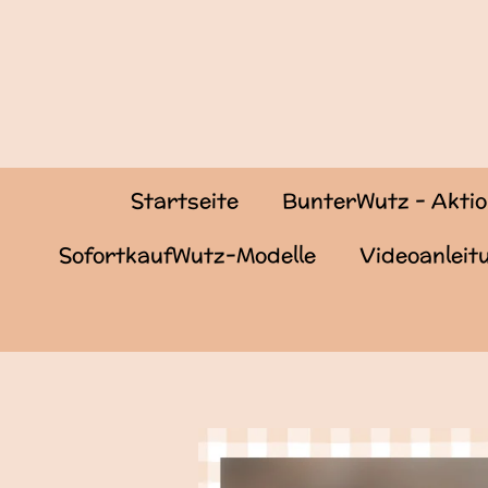
Zum
Hauptinhalt
springen
Startseite
BunterWutz - Akti
SofortkaufWutz-Modelle
Videoanlei