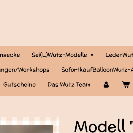
onsecke
Sei(L)Wutz-Modelle
LederWut
tungen/Workshops
SofortkaufBalloonWutz
Gutscheine
Das Wutz Team
Modell 