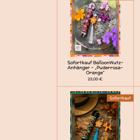
Sofortkauf BalloonWutz-
Anhänger - „Puderrosa-
Orange“
23,00 €
Sofortkauf