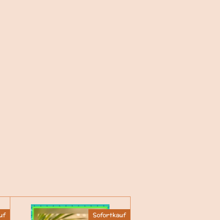
uf
Sofortkauf