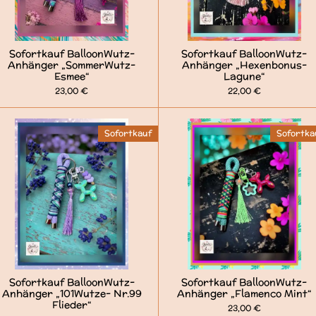
Sofortkauf BalloonWutz-
Sofortkauf BalloonWutz-
Anhänger „SommerWutz-
Anhänger „Hexenbonus-
Esmee“
Lagune“
23,00 €
22,00 €
Sofortkauf
Sofortka
Sofortkauf BalloonWutz-
Sofortkauf BalloonWutz-
Anhänger „101Wutze- Nr.99
Anhänger „Flamenco Mint“
Flieder“
23,00 €