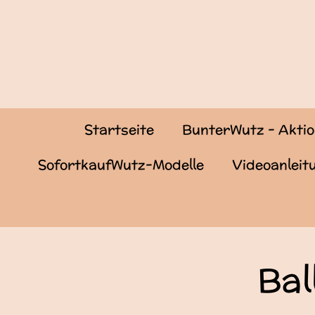
Zum
Hauptinhalt
springen
Startseite
BunterWutz - Akti
SofortkaufWutz-Modelle
Videoanlei