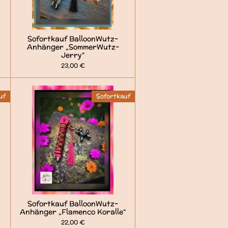
Sofortkauf BalloonWutz-
Anhänger „SommerWutz-
Jerry“
23,00 €
uf
Sofortkauf
Sofortkauf BalloonWutz-
Anhänger „Flamenco Koralle“
22,00 €