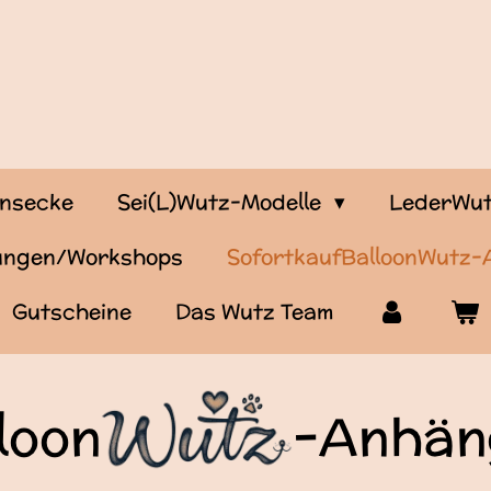
onsecke
Sei(L)Wutz-Modelle
LederWut
tungen/Workshops
SofortkaufBalloonWutz
Gutscheine
Das Wutz Team