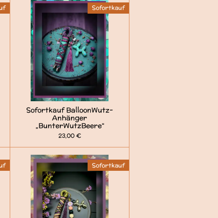
uf
Sofortkauf
Sofortkauf BalloonWutz-
Anhänger
„BunterWutzBeere“
23,00 €
uf
Sofortkauf