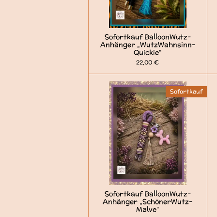
Sofortkauf BalloonWutz-
Anhänger „WutzWahnsinn-
Quickie“
22,00 €
Sofortkauf
Sofortkauf BalloonWutz-
Anhänger „SchönerWutz-
Malve“