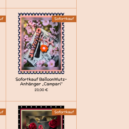
uf
Sofortkauf
Sofortkauf BalloonWutz-
Anhänger „Campari“
23,00 €
uf
Sofortkauf