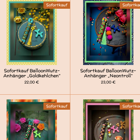
Sofortkauf
Sofortka
Sofortkauf BalloonWutz-
Sofortkauf BalloonWutz-
Anhänger „Goldkehlchen“
Anhänger „Neontroll“
22,00 €
23,00 €
Sofortkauf
Sofortka