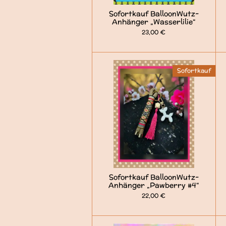
Sofortkauf BalloonWutz-
Anhänger „Wasserlilie“
23,00 €
Sofortkauf
Sofortkauf BalloonWutz-
Anhänger „Pawberry #4“
22,00 €