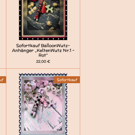
Sofortkauf BalloonWutz-
Anhänger „KeltenWutz Nr.1 -
Rot“
22,00 €
uf
Sofortkauf