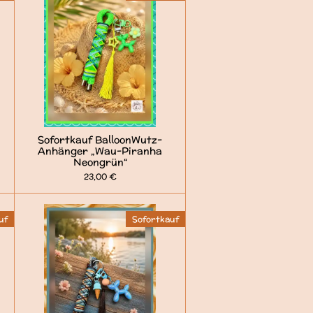
Sofortkauf BalloonWutz-
Anhänger „Wau-Piranha
Neongrün“
23,00 €
uf
Sofortkauf