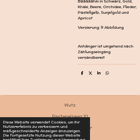
Bääääähm in Schwarz, Gold,
Khaki, Beere, Orchidee, Flieder,
Pastellgelb, Sunjelgold und
Apricot
Verzierung: lt Abbildung
Anhänger ist umgehend nach
Zahlungseingang
versandbereit
T
T
T
T
e
e
e
e
i
i
i
i
l
l
l
l
e
e
e
e
n
n
n
n
Wutz
Pasterwizweg 10
Diese Website verwendet Cookies, um Ihr
Nutzererlebnis zu verbessern und
4550 Kremsmünster
maßgeschneiderte Anzeigen anzuzeigen.
Die fortgesetzte Nutzung dieser Website
Kontakt
bestätigt Ihre Zustimmung zur Verwendung