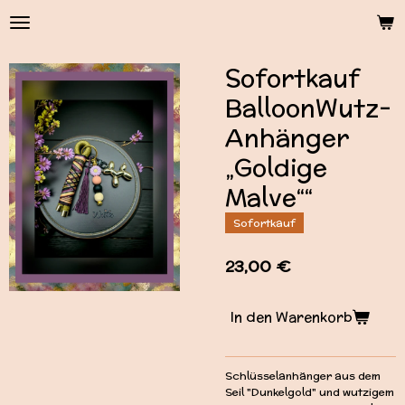
Zum
Hauptinhalt
springen
Sofortkauf
BalloonWutz-
Anhänger
„Goldige
Malve““
Sofortkauf
23,00 €
In den Warenkorb
Schlüsselanhänger aus dem
Seil "Dunkelgold" und wutzigem