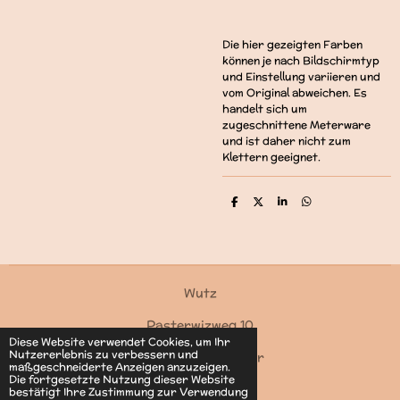
Die hier gezeigten Farben
können je nach Bildschirmtyp
und Einstellung variieren und
vom Original abweichen. Es
handelt sich um
zugeschnittene Meterware
und ist daher nicht zum
Klettern geeignet.
T
T
T
T
e
e
e
e
i
i
i
i
l
l
l
l
e
e
e
e
n
n
n
n
Wutz
Pasterwizweg 10
Diese Website verwendet Cookies, um Ihr
Nutzererlebnis zu verbessern und
4550 Kremsmünster
maßgeschneiderte Anzeigen anzuzeigen.
Die fortgesetzte Nutzung dieser Website
Kontakt
bestätigt Ihre Zustimmung zur Verwendung