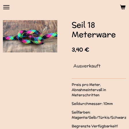
Zum
Hauptinhalt
springen
Seil 18
Meterware
3,40 €
Ausverkauft
Preis pro Meter,
Abnahmeintervall in
Meterschritten
Seildurchmesser: 10mm
Seilfarben:
Magenta/Gelb/Türkis/Schwarz
Begrenzte Verfügbarkeit!