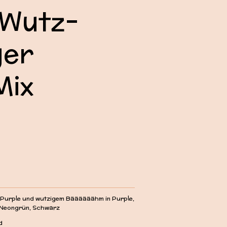
nWutz-
er
Mix
 Purple und wutzigem Bäääääähm in Purple,
, Neongrün, Schwarz
d