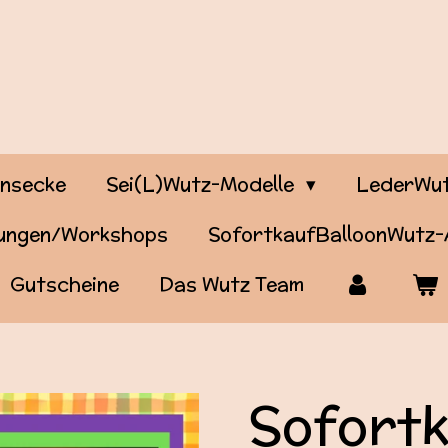
onsecke
Sei(L)Wutz-Modelle
LederWut
tungen/Workshops
SofortkaufBalloonWutz
Gutscheine
Das Wutz Team
Sofort