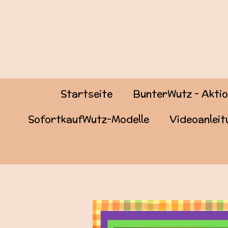
Zum
Hauptinhalt
springen
Startseite
BunterWutz - Akti
SofortkaufWutz-Modelle
Videoanlei