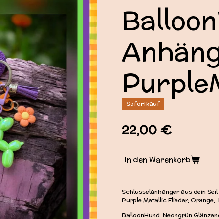
Balloo
Anhäng
Purple
Sofortkauf
22,00 €
In den Warenkorb
Schlüsselanhänger aus dem Seil
Purple Metallic Flieder, Orange
BalloonHund: Neongrün Glänzen