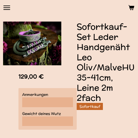
Zum
Hauptinhalt
springen
Sofortkauf-
Set Leder
Handgenäht
Leo
Oliv/MalveHU
35-41cm,
129,00 €
Leine 2m
Anmerkungen
2fach
Sofortkauf
Gewicht deines Wutz