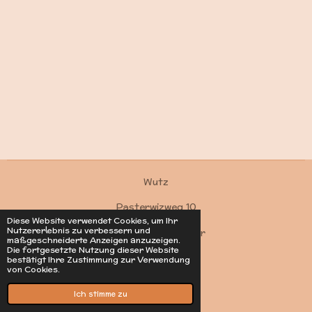
Wutz
Pasterwizweg 10
Diese Website verwendet Cookies, um Ihr
Nutzererlebnis zu verbessern und
4550 Kremsmünster
maßgeschneiderte Anzeigen anzuzeigen.
Die fortgesetzte Nutzung dieser Website
Kontakt
bestätigt Ihre Zustimmung zur Verwendung
von Cookies.
© 2022 - 2026 Wutz
Mit Unterstützung von
Webador
Ich stimme zu