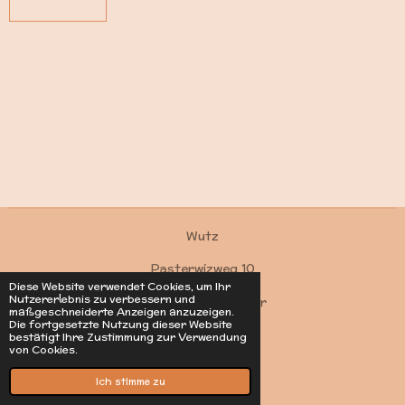
Wutz
Pasterwizweg 10
Diese Website verwendet Cookies, um Ihr
Nutzererlebnis zu verbessern und
4550 Kremsmünster
maßgeschneiderte Anzeigen anzuzeigen.
Die fortgesetzte Nutzung dieser Website
Kontakt
bestätigt Ihre Zustimmung zur Verwendung
von Cookies.
© 2022 - 2026 Wutz
Mit Unterstützung von
Webador
Ich stimme zu