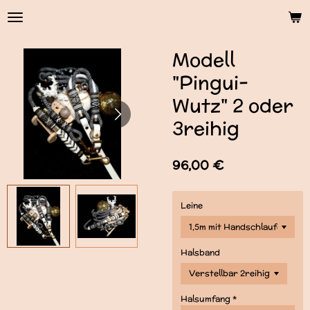
Zum
Hauptinhalt
springen
Modell
"Pingui-
Wutz" 2 oder
3reihig
96,00 €
Leine
Halsband
Halsumfang *