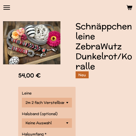
Zum
Hauptinhalt
springen
Schnäppchen
leine
ZebraWutz
Dunkelrot/Ko
ralle
54,00 €
Neu
Leine
Halsband (optional)
Halsumfang *