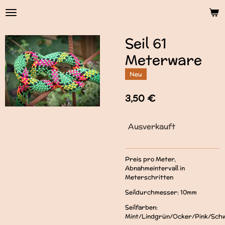
Zum
Hauptinhalt
springen
Seil 61
Meterware
Neu
3,50 €
Ausverkauft
Preis pro Meter,
Abnahmeintervall in
Meterschritten
Seildurchmesser: 10mm
Seilfarben:
Mint/Lindgrün/Ocker/Pink/Sch