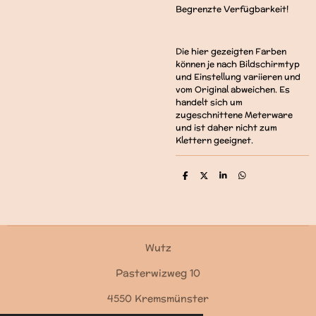
Begrenzte Verfügbarkeit!
Die hier gezeigten Farben
können je nach Bildschirmtyp
und Einstellung variieren und
vom Original abweichen. Es
handelt sich um
zugeschnittene Meterware
und ist daher nicht zum
Klettern geeignet.
T
T
T
T
e
e
e
e
i
i
i
i
l
l
l
l
e
e
e
e
n
n
n
n
Wutz
Pasterwizweg 10
4550 Kremsmünster