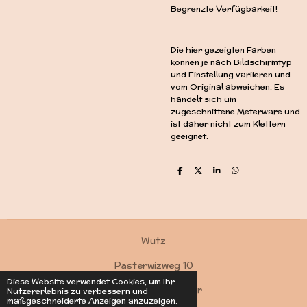
Begrenzte Verfügbarkeit!
Die hier gezeigten Farben
können je nach Bildschirmtyp
und Einstellung variieren und
vom Original abweichen. Es
handelt sich um
zugeschnittene Meterware und
ist daher nicht zum Klettern
geeignet.
T
T
T
T
e
e
e
e
i
i
i
i
l
l
l
l
e
e
e
e
n
n
n
n
Wutz
Pasterwizweg 10
Diese Website verwendet Cookies, um Ihr
4550 Kremsmünster
Nutzererlebnis zu verbessern und
maßgeschneiderte Anzeigen anzuzeigen.