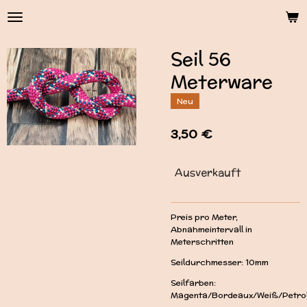
Zum
Hauptinhalt
springen
Seil 56
Meterware
Neu
3,50 €
Ausverkauft
Preis pro Meter,
Abnahmeintervall in
Meterschritten
Seildurchmesser: 10mm
Seilfarben:
Magenta/Bordeaux/Weiß/Petro