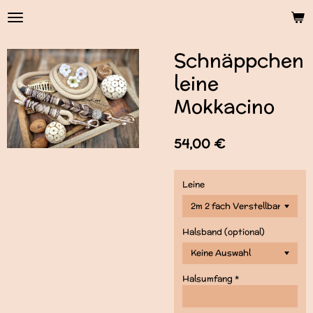
Zum
Hauptinhalt
springen
Schnäppchen
leine
Mokkacino
54,00 €
Leine
Halsband (optional)
Halsumfang *