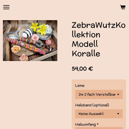
Zum
Hauptinhalt
springen
ZebraWutzKo
llektion
Modell
Koralle
54,00 €
Leine
Halsband (optional)
Halsumfang *