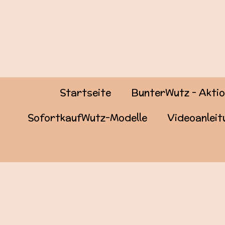
Zum
Hauptinhalt
springen
Startseite
BunterWutz - Akti
SofortkaufWutz-Modelle
Videoanlei