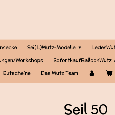
onsecke
Sei(L)Wutz-Modelle
LederWut
tungen/Workshops
SofortkaufBalloonWutz
Gutscheine
Das Wutz Team
Seil 50