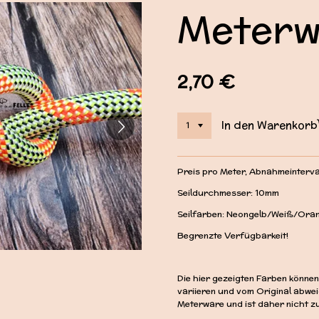
Meterw
2,70 €
In den Warenkorb
Preis pro Meter, Abnahmeinterval
Seildurchmesser: 10mm
Seilfarben: Neongelb/Weiß/Or
Begrenzte Verfügbarkeit!
Die hier gezeigten Farben können
variieren und vom Original abwe
Meterware und ist daher nicht zu