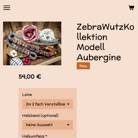
Zum
Hauptinhalt
springen
ZebraWutzKo
llektion
Modell
Aubergine
Neu
54,00 €
Leine
Halsband (optional)
Halsumfang *