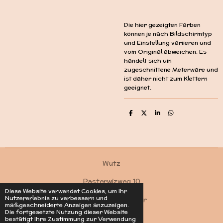
Die hier gezeigten Farben
können je nach Bildschirmtyp
und Einstellung variieren und
vom Original abweichen. Es
handelt sich um
zugeschnittene Meterware und
ist daher nicht zum Klettern
geeignet.
T
T
T
T
e
e
e
e
i
i
i
i
l
l
l
l
e
e
e
e
n
n
n
n
Wutz
Pasterwizweg 10
Diese Website verwendet Cookies, um Ihr
Nutzererlebnis zu verbessern und
4550 Kremsmünster
maßgeschneiderte Anzeigen anzuzeigen.
Die fortgesetzte Nutzung dieser Website
Kontakt
bestätigt Ihre Zustimmung zur Verwendung