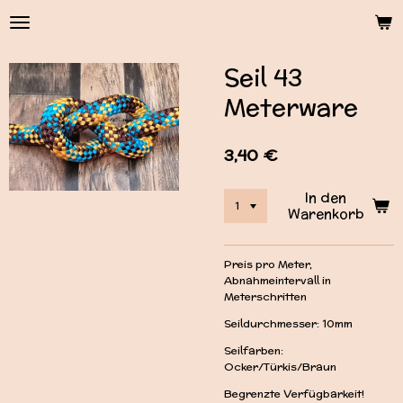
Zum
Hauptinhalt
springen
Seil 43
Meterware
3,40 €
In den
Warenkorb
Preis pro Meter,
Abnahmeintervall in
Meterschritten
Seildurchmesser: 10mm
Seilfarben:
Ocker/Türkis/Braun
Begrenzte Verfügbarkeit!