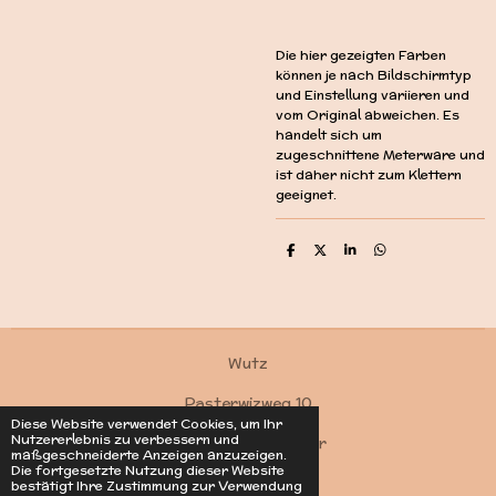
Die hier gezeigten Farben
können je nach Bildschirmtyp
und Einstellung variieren und
vom Original abweichen. Es
handelt sich um
zugeschnittene Meterware und
ist daher nicht zum Klettern
geeignet.
T
T
T
T
e
e
e
e
i
i
i
i
l
l
l
l
e
e
e
e
n
n
n
n
Wutz
Pasterwizweg 10
Diese Website verwendet Cookies, um Ihr
Nutzererlebnis zu verbessern und
4550 Kremsmünster
maßgeschneiderte Anzeigen anzuzeigen.
Die fortgesetzte Nutzung dieser Website
Kontakt
bestätigt Ihre Zustimmung zur Verwendung