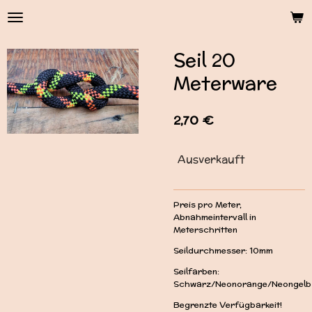
Zum
Hauptinhalt
springen
Seil 20
Meterware
2,70 €
Ausverkauft
Preis pro Meter,
Abnahmeintervall in
Meterschritten
Seildurchmesser: 10mm
Seilfarben:
Schwarz/Neonorange/Neongelb
Begrenzte Verfügbarkeit!