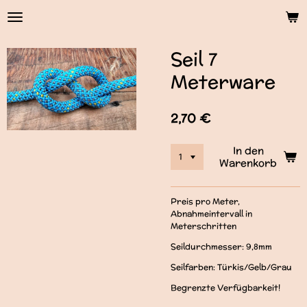
Zum
Hauptinhalt
springen
Seil 7
Meterware
2,70 €
In den
Warenkorb
Preis pro Meter,
Abnahmeintervall in
Meterschritten
Seildurchmesser: 9,8mm
Seilfarben: Türkis/Gelb/Grau
Begrenzte Verfügbarkeit!