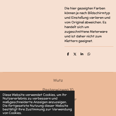
Die hier gezeigten Farben
können je nach Bildschirmtyp
und Einstellung variieren und
vom Original abweichen. Es
handelt sich um
zugeschnittene Meterware
und ist daher nicht zum
Klettern geeignet.
T
T
T
T
e
e
e
e
i
i
i
i
l
l
l
l
e
e
e
e
n
n
n
n
Wutz
Pasterwizweg 10
Diese Website verwendet Cookies, um Ihr
Nutzererlebnis zu verbessern und
4550 Kremsmünster
maßgeschneiderte Anzeigen anzuzeigen.
Die fortgesetzte Nutzung dieser Website
Kontakt
bestätigt Ihre Zustimmung zur Verwendung
von Cookies.
© 2022 - 2026 Wutz