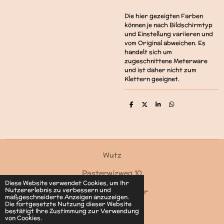
Die hier gezeigten Farben
können je nach Bildschirmtyp
und Einstellung variieren und
vom Original abweichen. Es
handelt sich um
zugeschnittene Meterware
und ist daher nicht zum
Klettern geeignet.
T
T
T
T
e
e
e
e
i
i
i
i
l
l
l
l
e
e
e
e
n
n
n
n
Wutz
Pasterwizweg 10
Diese Website verwendet Cookies, um Ihr
Nutzererlebnis zu verbessern und
4550 Kremsmünster
maßgeschneiderte Anzeigen anzuzeigen.
Die fortgesetzte Nutzung dieser Website
Kontakt
bestätigt Ihre Zustimmung zur Verwendung
von Cookies.
© 2022 - 2026 Wutz