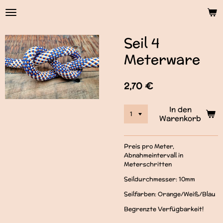
Zum
Hauptinhalt
springen
Seil 4
Meterware
2,70 €
In den
Warenkorb
Preis pro Meter,
Abnahmeintervall in
Meterschritten
Seildurchmesser: 10mm
Seilfarben: Orange/Weiß/Blau
Begrenzte Verfügbarkeit!