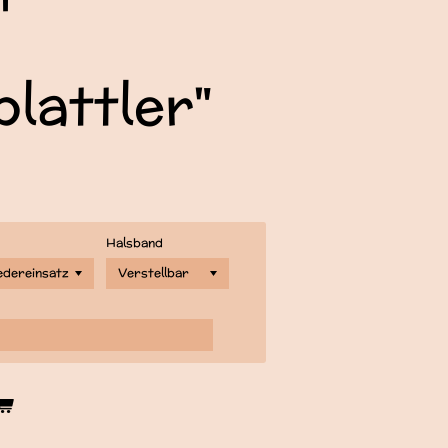
lattler"
Halsband