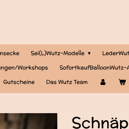
onsecke
Sei(L)Wutz-Modelle
LederWut
tungen/Workshops
SofortkaufBalloonWutz
Gutscheine
Das Wutz Team
Schnäp