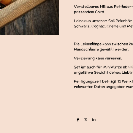
Verstellbares HB aus Fettleder 
passendem Cord.
Leine aus unserem Seil Polarbär
Schwarz, Cognac, Creme und Me
Die Leinenlänge kann zwischen 2m
Handschlaufe gewählt werden.
Verzierung kann variieren.
Set ist auch für MiniWutze ab 4K
ungefähre Gewicht deines Liebli
Fertigungszeit beträgt 15 Werkt
relevanten Daten angegeben wurd
T
T
T
e
e
e
i
i
i
l
l
l