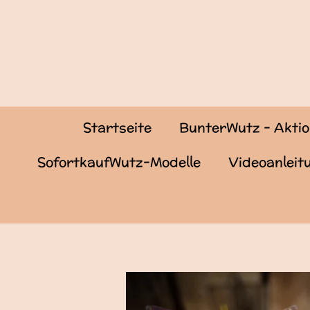
Zum
Hauptinhalt
springen
Startseite
BunterWutz - Akti
SofortkaufWutz-Modelle
Videoanlei