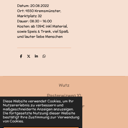
Datum: 20.08.2022
Ort: 4550 Kremsmünster,
Marktplatz 32
Dauer: 08:30 - 16:00
Kosten: ab 139€ inkl Material,
sowie Speis & Trank, viel Spaß
und lauter liebe Menschen
T
T
T
T
e
e
e
e
i
i
i
i
l
l
l
l
e
e
e
e
n
n
n
n
Wutz
Pasterwizweg 10
Diese Website verwendet Cookies, um Ihr
Nutzererlebnis zu verbessern und
4550 Kremsmünster
maßgeschneiderte Anzeigen anzuzeigen.
Die fortgesetzte Nutzung dieser Website
Kontakt
bestätigt Ihre Zustimmung zur Verwendung
von Cookies.
© 2022 - 2026 Wutz