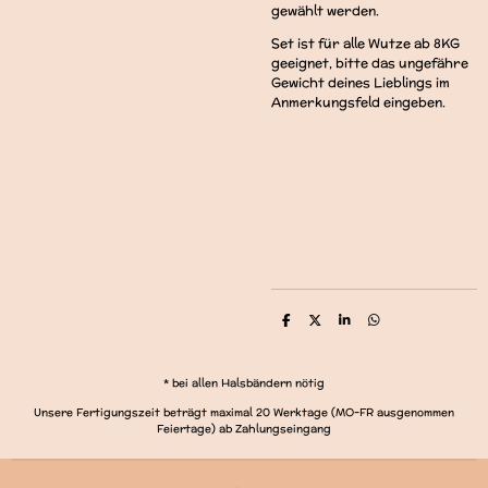
gewählt werden.
Set ist für alle Wutze ab 8KG
geeignet, bitte das ungefähre
Gewicht deines Lieblings im
Anmerkungsfeld eingeben.
T
T
T
T
e
e
e
e
i
i
i
i
l
l
l
l
e
e
e
e
* bei allen Halsbändern nötig
n
n
n
n
Unsere Fertigungszeit beträgt maximal 20 Werktage (MO-FR ausgenommen
Feiertage) ab Zahlungseingang