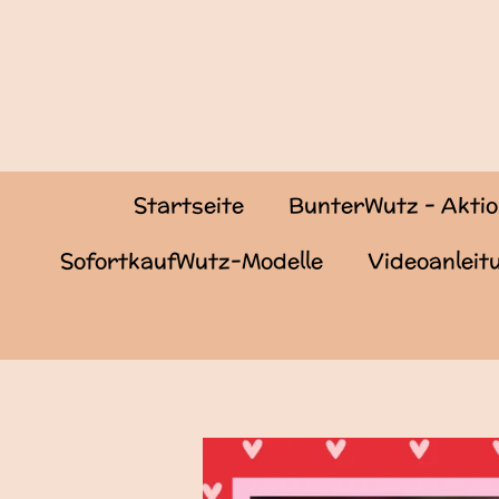
Zum
Hauptinhalt
springen
Startseite
BunterWutz - Akti
SofortkaufWutz-Modelle
Videoanlei