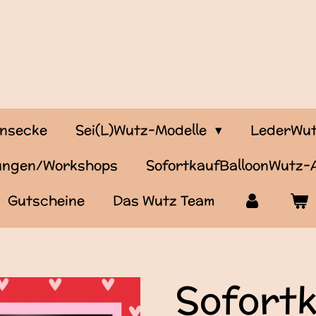
onsecke
Sei(L)Wutz-Modelle
LederWut
tungen/Workshops
SofortkaufBalloonWutz
Gutscheine
Das Wutz Team
Sofort