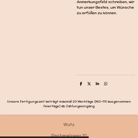
Anmerkungsfeld schreiben, wir
tun unser Bestes, um Wünsche
zu erfüllen zu können.
T
T
T
T
e
e
e
e
i
i
i
i
l
l
l
l
e
e
e
e
Unsere Fertigungszeit beträgt maximal 20 Werktage (MO-FR ausgenommen
n
n
n
n
Feiertage) ab Zahlungseingang
Wutz
Pasterwizweg 10