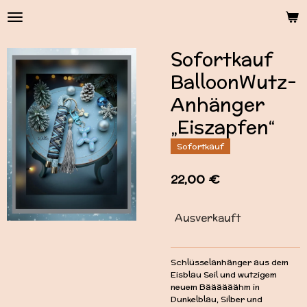
Zum
Hauptinhalt
springen
Sofortkauf
BalloonWutz-
Anhänger
„Eiszapfen“
Sofortkauf
22,00 €
Ausverkauft
Schlüsselanhänger aus dem
Eisblau Seil und wutzigem
neuem Bäääääähm in
Dunkelblau, Silber und