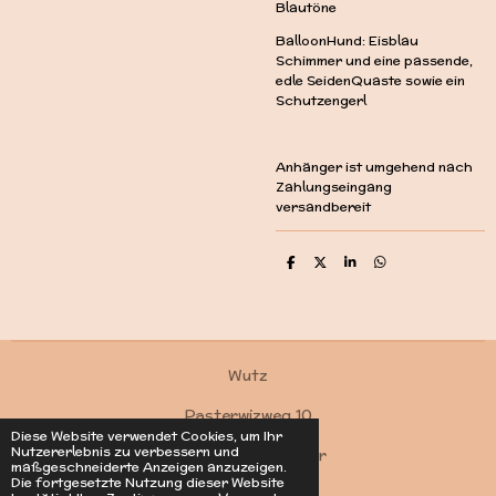
Blautöne
BalloonHund: Eisblau
Schimmer und eine passende,
edle SeidenQuaste sowie ein
Schutzengerl
Anhänger ist umgehend nach
Zahlungseingang
versandbereit
T
T
T
T
e
e
e
e
i
i
i
i
l
l
l
l
e
e
e
e
n
n
n
n
Wutz
Pasterwizweg 10
Diese Website verwendet Cookies, um Ihr
Nutzererlebnis zu verbessern und
4550 Kremsmünster
maßgeschneiderte Anzeigen anzuzeigen.
Die fortgesetzte Nutzung dieser Website
Kontakt