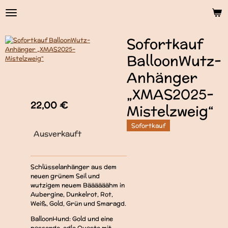
Zum
Hauptinhalt
springen
Sofortkauf
BalloonWutz-
Anhänger
„XMAS2025-
22,00 €
Mistelzweig“
Sofortkauf
Ausverkauft
Schlüsselanhänger aus dem
neuen grünem Seil und
wutzigem neuem Bäääääähm in
Aubergine, Dunkelrot, Rot,
Weiß, Gold, Grün und Smaragd.
BalloonHund: Gold und eine
passende, edle Quaste mit