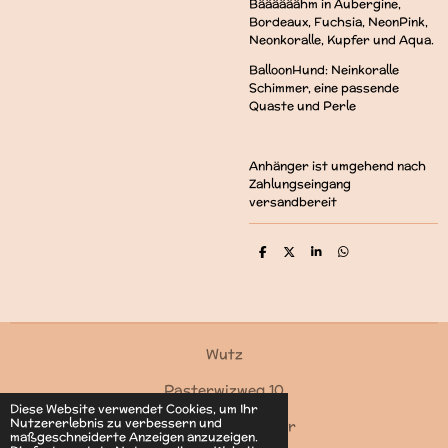
Bäääääähm in Aubergine,
Bordeaux, Fuchsia, NeonPink,
Neonkoralle, Kupfer und Aqua.
BalloonHund: Neinkoralle
Schimmer, eine passende
Quaste und Perle
Anhänger ist umgehend nach
Zahlungseingang
versandbereit
T
T
T
T
e
e
e
e
i
i
i
i
l
l
l
l
e
e
e
e
n
n
n
n
Wutz
Pasterwizweg 10
Diese Website verwendet Cookies, um Ihr
Nutzererlebnis zu verbessern und
4550 Kremsmünster
maßgeschneiderte Anzeigen anzuzeigen.