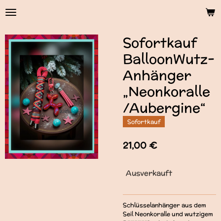
Zum
Hauptinhalt
springen
Sofortkauf
BalloonWutz-
Anhänger
„Neonkoralle
/Aubergine“
Sofortkauf
21,00 €
Ausverkauft
Schlüsselanhänger aus dem
Seil Neonkoralle und wutzigem