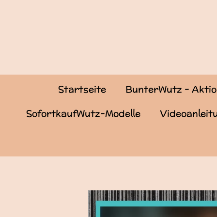
Zum
Hauptinhalt
springen
Startseite
BunterWutz - Akti
SofortkaufWutz-Modelle
Videoanlei