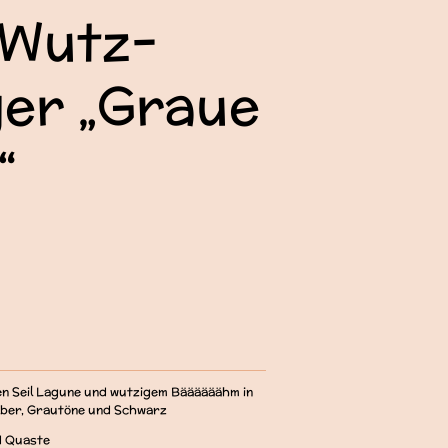
nWutz-
er „Graue
“
n Seil Lagune und wutzigem Bäääääähm in
ilber, Grautöne und Schwarz
d Quaste