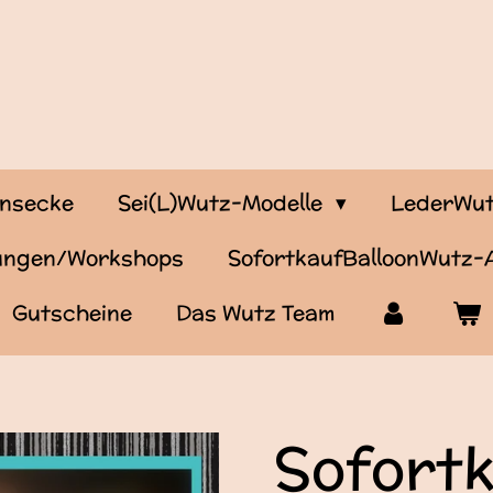
onsecke
Sei(L)Wutz-Modelle
LederWut
tungen/Workshops
SofortkaufBalloonWutz
Gutscheine
Das Wutz Team
Sofort