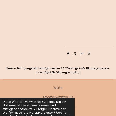
T
T
T
T
e
e
e
e
i
i
i
i
l
l
l
l
e
e
e
e
Unsere Fertigungszeit beträgt maximal 20 Werktage (MO-FR ausgenommen
n
n
n
n
Feiertage) ab Zahlungseingang
Wutz
Pasterwizweg 10
Diese Website verwendet Cookies, um Ihr
Nutzererlebnis zu verbessern und
4550 Kremsmünster
maßgeschneiderte Anzeigen anzuzeigen.
Die fortgesetzte Nutzung dieser Website
Kontakt