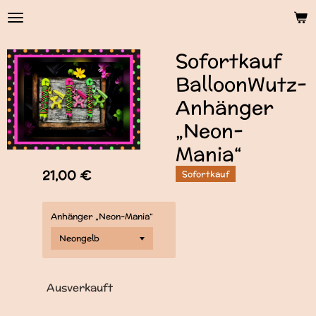
Zum
Hauptinhalt
springen
Sofortkauf
BalloonWutz-
Anhänger
„Neon-
Mania“
21,00 €
Sofortkauf
Anhänger „Neon-Mania“
Ausverkauft