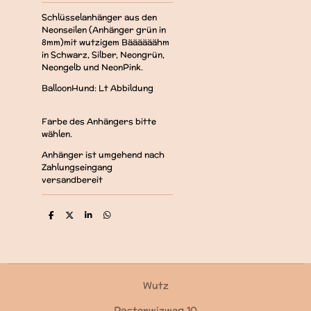
Schlüsselanhänger aus den
Neonseilen (Anhänger grün in
8mm)mit wutzigem Bäääääähm
in Schwarz, Silber, Neongrün,
Neongelb und NeonPink.
BalloonHund: Lt Abbildung
Farbe des Anhängers bitte
wählen.
Anhänger ist umgehend nach
Zahlungseingang
versandbereit
T
T
T
T
e
e
e
e
i
i
i
i
l
l
l
l
e
e
e
e
n
n
n
n
Wutz
Pasterwizweg 10