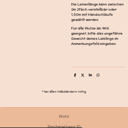
Die Leinenlänge kann zwischen
2m 2fach verstellbar oder
1,50m mit Handschlaufe
gewählt werden.
Für alle Wutze ab 4KG
geeignet, bitte das ungefähre
Gewicht deines Lieblings im
Anmerkungsfeld eingeben.
T
T
T
T
e
e
e
e
i
i
i
i
l
l
l
l
e
e
e
e
* bei allen Halsbändern nötig
n
n
n
n
Wutz
Pasterwizweg 10