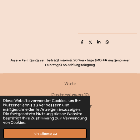
T
T
T
T
e
e
e
e
i
i
i
i
l
l
l
l
e
e
e
e
Unsere Fertigungszeit beträgt maximal 20 Werktage (MO-FR ausgenommen
n
n
n
n
Feiertage) ab Zahlungseingang
Wutz
Pasterwizweg 10
Diese Website verwendet Cookies, um Ihr
Nutzererlebnis zu verbessern und
4550 Kremsmünster
maßgeschneiderte Anzeigen anzuzeigen.
Die fortgesetzte Nutzung dieser Website
Kontakt
bestätigt Ihre Zustimmung zur Verwendung
von Cookies.
© 2022 - 2026 Wutz
Mit Unterstützung von
Webador
Ich stimme zu