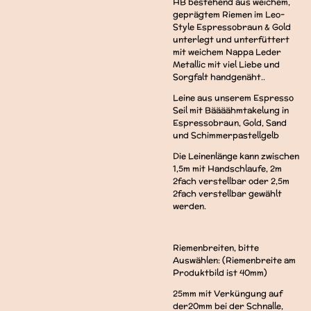
HB bestehend aus weichem,
geprägtem Riemen im Leo-
Style Espressobraun & Gold
unterlegt und unterfüttert
mit weichem Nappa Leder
Metallic mit viel Liebe und
Sorgfalt handgenäht..
Leine aus unserem Espresso
Seil mit Bäääähmtakelung in
Espressobraun, Gold, Sand
und Schimmerpastellgelb
Die Leinenlänge kann zwischen
1,5m mit Handschlaufe, 2m
2fach verstellbar oder 2,5m
2fach verstellbar gewählt
werden.
Riemenbreiten, bitte
Auswählen: (Riemenbreite am
Produktbild ist 40mm)
25mm mit Verküngung auf
der20mm bei der Schnalle,