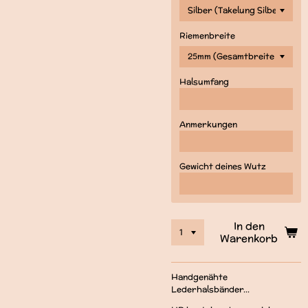
Riemenbreite
Halsumfang
Anmerkungen
Gewicht deines Wutz
In den
Warenkorb
Handgenähte
Lederhalsbänder...