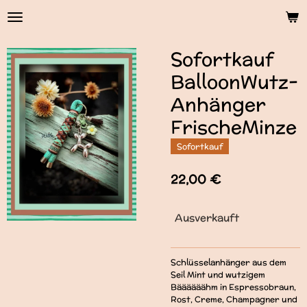
Zum
Hauptinhalt
springen
Sofortkauf
BalloonWutz-
Anhänger
FrischeMinze
Sofortkauf
22,00 €
Ausverkauft
Schlüsselanhänger aus dem
Seil Mint und wutzigem
Bäääääähm in Espressobraun,
Rost, Creme, Champagner und