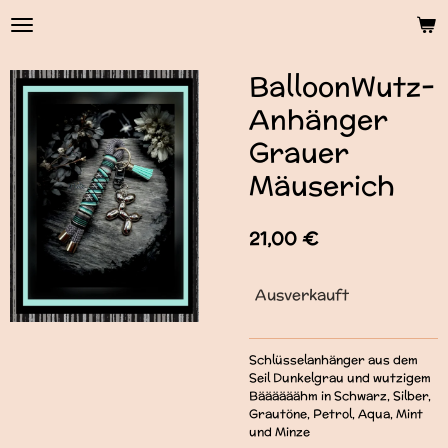
Zum
Hauptinhalt
springen
BalloonWutz-
Anhänger
Grauer
Mäuserich
21,00 €
Ausverkauft
Schlüsselanhänger aus dem
Seil Dunkelgrau und wutzigem
Bäääääähm in Schwarz, Silber,
Grautöne, Petrol, Aqua, Mint
und Minze