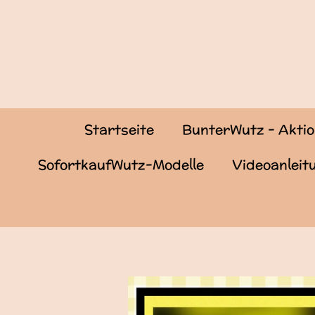
Zum
Hauptinhalt
springen
Startseite
BunterWutz - Akti
SofortkaufWutz-Modelle
Videoanlei