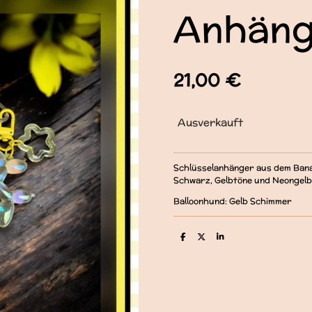
Anhäng
21,00 €
Ausverkauft
Schlüsselanhänger aus dem Bana
Schwarz, Gelbtöne und Neongelb
Balloonhund: Gelb Schimmer
T
T
T
e
e
e
i
i
i
l
l
l
e
e
e
n
n
n