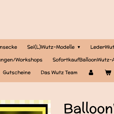
onsecke
Sei(L)Wutz-Modelle
LederWut
tungen/Workshops
SofortkaufBalloonWutz
Gutscheine
Das Wutz Team
Balloo