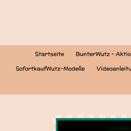
Zum
Hauptinhalt
springen
Startseite
BunterWutz - Akti
SofortkaufWutz-Modelle
Videoanlei