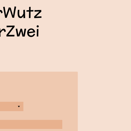
rWutz
rZwei