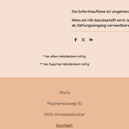
Die Sofortkaufleine ist umgehen
Wenn ein HB dazubestellt wird, 
ab Zahlungseingang versandbere
T
T
T
e
e
e
i
i
i
l
l
l
e
e
e
* bei allen Halsbändern nötig
n
n
n
** bei Zugstop Halsbändern nötig
Wutz
Pasterwizweg 10
4550 Kremsmünster
Kontakt