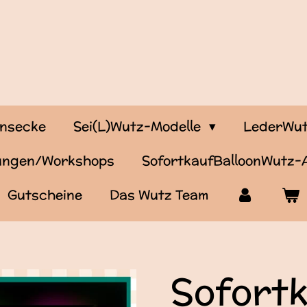
onsecke
Sei(L)Wutz-Modelle
LederWut
tungen/Workshops
SofortkaufBalloonWutz
Gutscheine
Das Wutz Team
Sofort