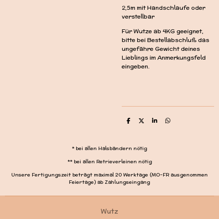
2,5m mit Handschlaufe oder
verstellbar
Für Wutze ab 4KG geeignet,
bitte bei Bestellabschluß das
ungefähre Gewicht deines
Lieblings im Anmerkungsfeld
eingeben.
T
T
T
T
e
e
e
e
i
i
i
i
l
l
l
l
e
e
e
e
* bei allen Halsbändern nötig
n
n
n
n
** bei allen Retrieverleinen nötig
Unsere Fertigungszeit beträgt maximal 20 Werktage (MO-FR ausgenommen
Feiertage) ab Zahlungseingang
Wutz