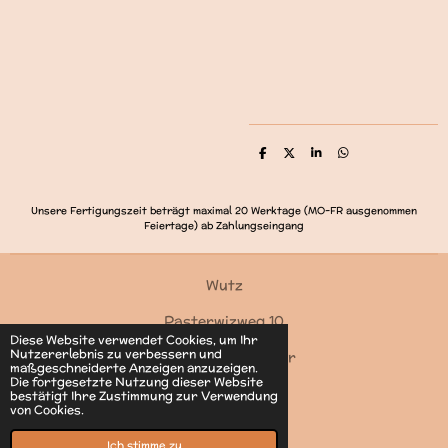
T
T
T
T
e
e
e
e
i
i
i
i
l
l
l
l
e
e
e
e
Unsere Fertigungszeit beträgt maximal 20 Werktage (MO-FR ausgenommen
n
n
n
n
Feiertage) ab Zahlungseingang
Wutz
Pasterwizweg 10
Diese Website verwendet Cookies, um Ihr
Nutzererlebnis zu verbessern und
4550 Kremsmünster
maßgeschneiderte Anzeigen anzuzeigen.
Die fortgesetzte Nutzung dieser Website
Kontakt
bestätigt Ihre Zustimmung zur Verwendung
von Cookies.
© 2022 - 2026 Wutz
Mit Unterstützung von
Webador
Ich stimme zu