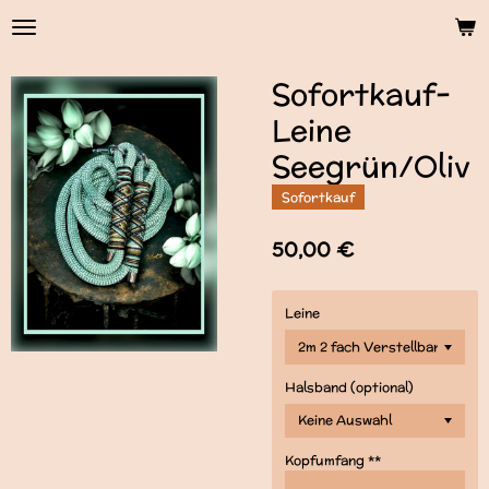
Zum
Hauptinhalt
springen
Sofortkauf-
Leine
Seegrün/Oliv
Sofortkauf
50,00 €
Leine
Halsband (optional)
Kopfumfang **