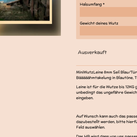
Halsumfang *
Gewicht deines Wutz
Ausverkauft
MiniWutzLeine 8mm Seil Blau/Tür
Bääääähmtakelung in Blautöne, Tü
Leine ist für die Wutze bis 12KG 
unbedingt das ungefähre Gewich
eingeben.
Auf Wunsch kann auch das passe
dazubestellt werden, bitte hier
Feld auswählen.
Das HB wird dann von uns passen