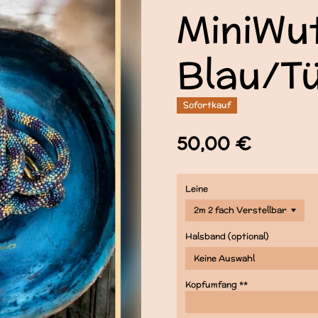
MiniWu
Blau/Tü
Sofortkauf
50,00 €
Leine
Halsband (optional)
Kopfumfang **