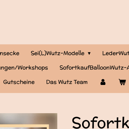
onsecke
Sei(L)Wutz-Modelle
LederWut
tungen/Workshops
SofortkaufBalloonWutz
Gutscheine
Das Wutz Team
Sofort