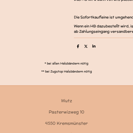
Die Sofortkaufleine ist umgehen
Wenn ein HB dazubestellt wird, 
ab Zahlungseingang versandbere
T
T
T
e
e
e
i
i
i
l
l
l
e
e
e
* bei allen Halsbändern nötig
n
n
n
** bei Zugstop Halsbändern nötig
Wutz
Pasterwizweg 10
4550 Kremsmünster