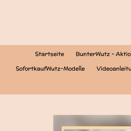
Zum
Hauptinhalt
springen
Startseite
BunterWutz - Akti
SofortkaufWutz-Modelle
Videoanlei