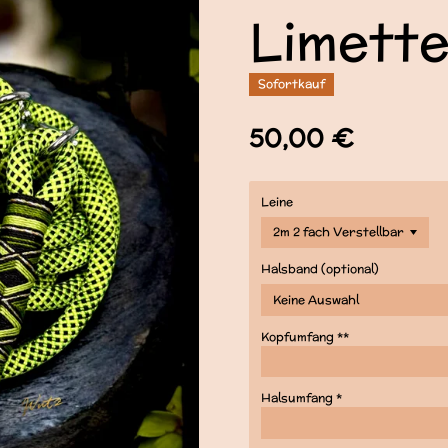
Limett
Sofortkauf
50,00 €
Leine
Halsband (optional)
Kopfumfang **
Halsumfang *