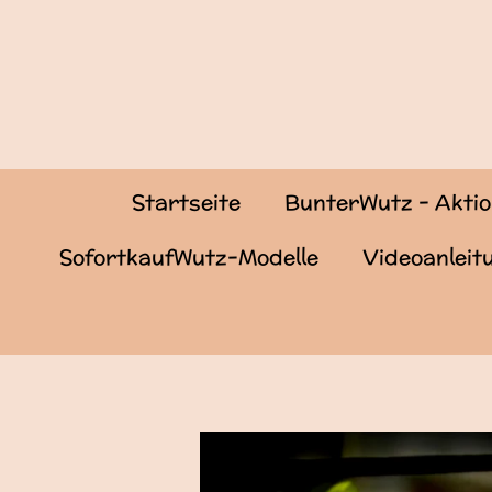
Zum
Hauptinhalt
springen
Startseite
BunterWutz - Akti
SofortkaufWutz-Modelle
Videoanlei