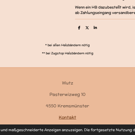
Wenn ein HB dazubestellt wird, 
ab Zahlungseingang versandbere
T
T
T
e
e
e
i
i
i
l
l
l
e
e
e
* bei allen Halsbändern nötig
n
n
n
** bei Zugstop Halsbändern nötig
Wutz
Pasterwizweg 10
4550 Kremsmünster
Kontakt
n und maßgeschneiderte Anzeigen anzuzeigen. Die fortgesetzte Nutzung d