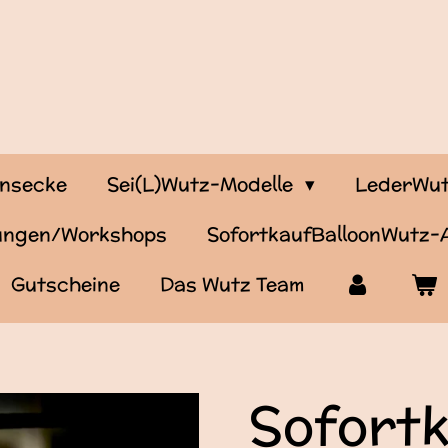
onsecke
Sei(L)Wutz-Modelle
LederWut
tungen/Workshops
SofortkaufBalloonWutz
Gutscheine
Das Wutz Team
Sofort