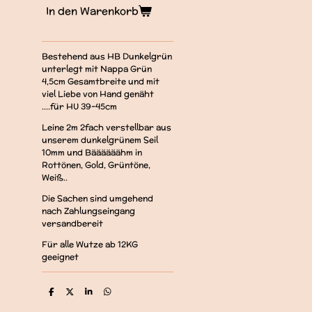
In den Warenkorb
Bestehend aus HB Dunkelgrün
unterlegt mit Nappa Grün
4,5cm Gesamtbreite und mit
viel Liebe von Hand genäht
....für HU 39-45cm
Leine 2m 2fach verstellbar aus
unserem dunkelgrünem Seil
10mm und Bäääääähm in
Rottönen, Gold, Grüntöne,
Weiß..
Die Sachen sind umgehend
nach Zahlungseingang
versandbereit
Für alle Wutze ab 12KG
geeignet
T
T
T
T
e
e
e
e
i
i
i
i