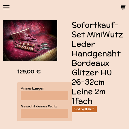
Zum
Hauptinhalt
springen
Sofortkauf-
Set MiniWutz
Leder
Handgenäht
Bordeaux
Glitzer HU
129,00 €
26-32cm
Anmerkungen
Leine 2m
1fach
Gewicht deines Wutz
Sofortkauf