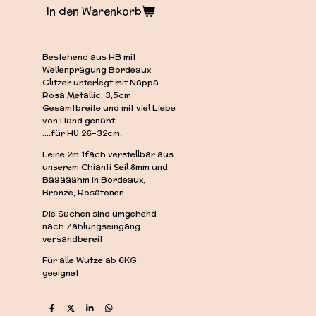
In den Warenkorb
Bestehend aus HB mit
Wellenprägung Bordeaux
Glitzer unterlegt mit Nappa
Rosa Metallic. 3,5cm
Gesamtbreite und mit viel Liebe
von Hand genäht
....für HU 26-32cm.
Leine 2m 1fach verstellbar aus
unserem Chianti Seil 8mm und
Bääääähm in Bordeaux,
Bronze, Rosatönen
Die Sachen sind umgehend
nach Zahlungseingang
versandbereit
Für alle Wutze ab 6KG
geeignet
T
T
T
T