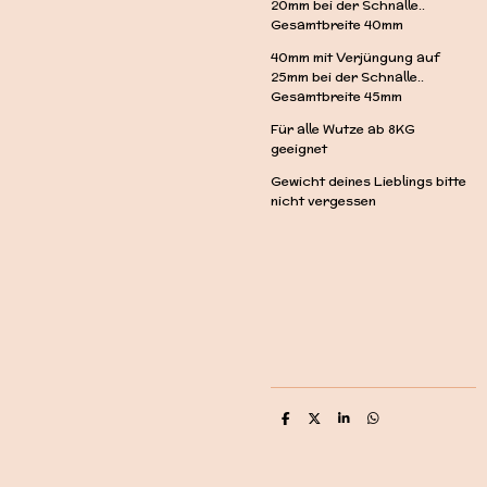
20mm bei der Schnalle..
Gesamtbreite 40mm
40mm mit Verjüngung auf
25mm bei der Schnalle..
Gesamtbreite 45mm
Für alle Wutze ab 8KG
geeignet
Gewicht deines Lieblings bitte
nicht vergessen
T
T
T
T
e
e
e
e
i
i
i
i
l
l
l
l
e
e
e
e