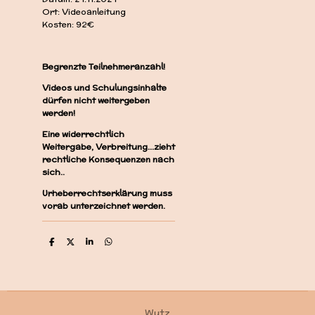
Ort: Videoanleitung
Kosten: 92€
Begrenzte Teilnehmeranzahl!
Videos und Schulungsinhalte
dürfen nicht weitergeben
werden!
Eine widerrechtlich
Weitergabe, Verbreitung...zieht
rechtliche Konsequenzen nach
sich..
Urheberrechtserklärung muss
vorab unterzeichnet werden.
T
T
T
T
e
e
e
e
i
i
i
i
l
l
l
l
e
e
e
e
n
n
n
n
Wutz