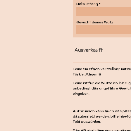
Halsumfang *
Gewicht deines Wutz
Ausverkauft
Leine 2m 2fach verstellbar mit w
Türkis, Magenta
Leine ist für die Wutze ab 12KG g
unbedingt das ungefähre Gewich
eingeben.
Auf Wunsch kann auch das passe
dazubestellt werden, bitte hier
Feld auswählen.
Das HB wird dann von uns passen