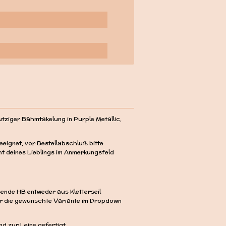
utziger Bähmtakelung in Purple Metallic,
eeignet, vor Bestellabschluß bitte
t deines Lieblings im Anmerkungsfeld
nde HB entweder aus Kletterseil
für die gewünschte Variante im Dropdown
d zur Leine gefertigt.