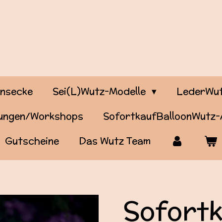
onsecke
Sei(L)Wutz-Modelle
LederWut
tungen/Workshops
SofortkaufBalloonWutz
Gutscheine
Das Wutz Team
Sofort