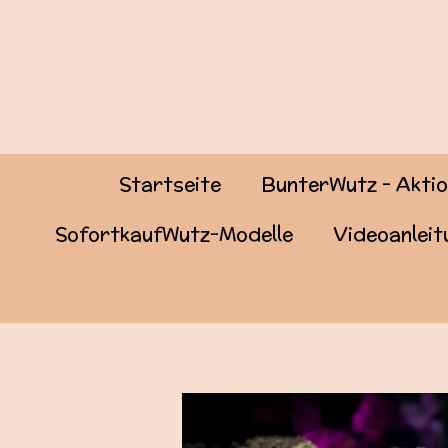
Zum
Hauptinhalt
springen
Startseite
BunterWutz - Akti
SofortkaufWutz-Modelle
Videoanlei