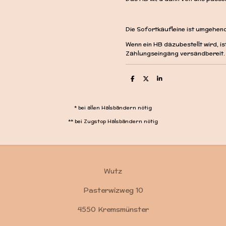
Die Sofortkaufleine ist umgehen
Wenn ein HB dazubestellt wird, i
Zahlungseingang versandbereit.
T
T
T
e
e
e
i
i
i
l
l
l
e
e
e
* bei allen Halsbändern nötig
n
n
n
** bei Zugstop Halsbändern nötig
Wutz
Pasterwizweg 10
4550 Kremsmünster