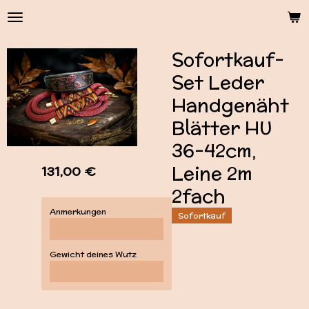
Zum
Hauptinhalt
springen
Sofortkauf-
Set Leder
Handgenäht
Blätter HU
36-42cm,
Leine 2m
131,00 €
2fach
Anmerkungen
Sofortkauf
Gewicht deines Wutz